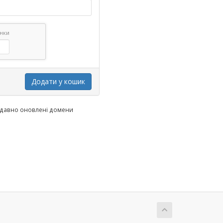
инки
Додати у кошик
одавно оновлені домени