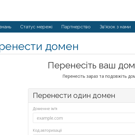
знань
Статус мережі
Партнерство
Зв'язок з нами
ренести домен
Перенесіть ваш дом
Перенесіть зараз та подовжіть дом
Перенести один домен
Доменне ім'я
Код авторизації