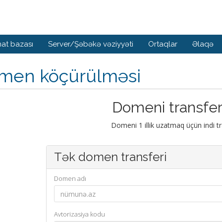
at bazası
Server/Şəbəkə vəziyyəti
Ortaqlar
Əlaqə
men köçürülməsi
Domeni transfer
Domeni 1 illik uzatmaq üçün indi tr
Tək domen transferi
Domen adı
Avtorizasiya kodu