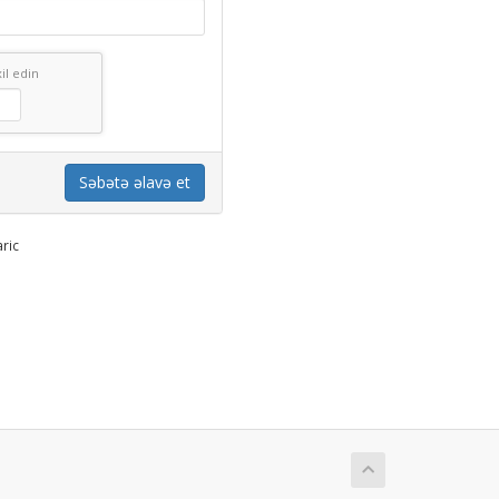
il edin
Səbətə əlavə et
ric