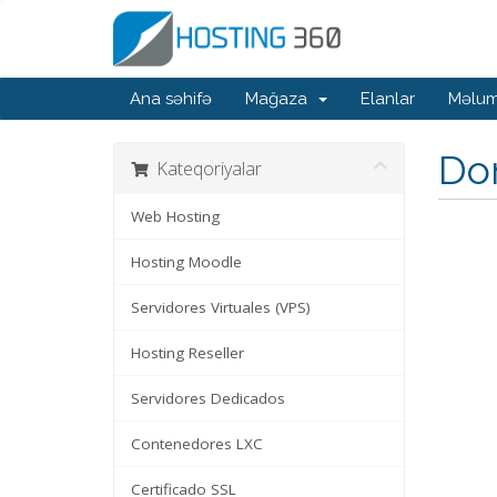
Ana səhifə
Mağaza
Elanlar
Məlum
Do
Kateqoriyalar
Web Hosting
Hosting Moodle
Servidores Virtuales (VPS)
Hosting Reseller
Servidores Dedicados
Contenedores LXC
Certificado SSL