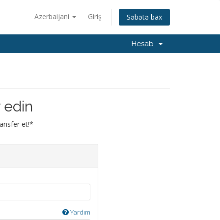
Azerbaijani
Giriş
Səbətə bax
Hesab
 edin
ansfer et!*
Yardım