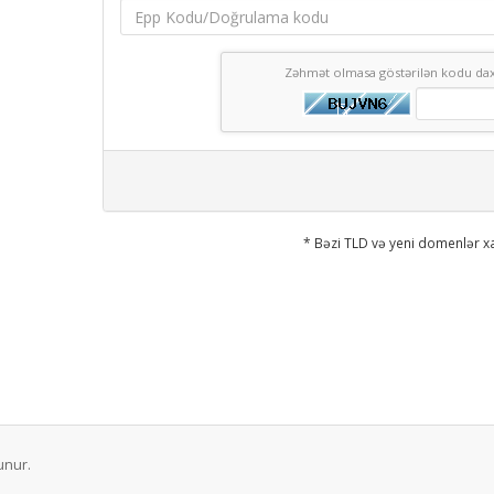
Zəhmət olmasa göstərilən kodu dax
* Bəzi TLD və yeni domenlər xa
unur.