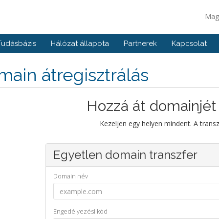
Mag
Tudásbázis
Hálózat állapota
Partnerek
Kapcsolat
ain átregisztrálás
Hozzá át domainjét
Kezeljen egy helyen mindent. A trans
Egyetlen domain transzfer
Domain név
Engedélyezési kód