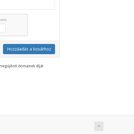
kódot
Hozzáadás a kosárhoz
megújított domainek díját