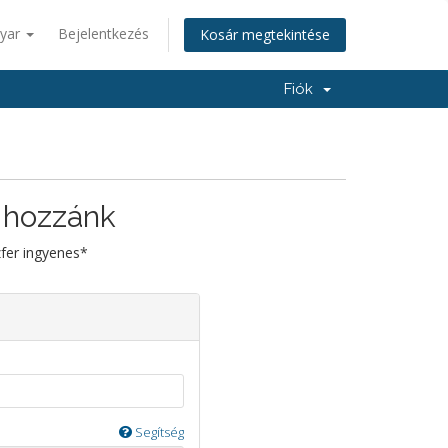
yar
Bejelentkezés
Kosár megtekintése
Fiók
 hozzánk
zfer ingyenes*
Segítség