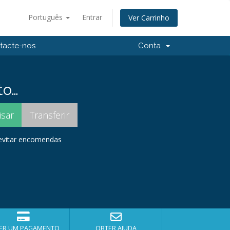
Português
Entrar
Ver Carrinho
tacte-nos
Conta
to…
 evitar encomendas
ER UM PAGAMENTO
OBTER AJUDA