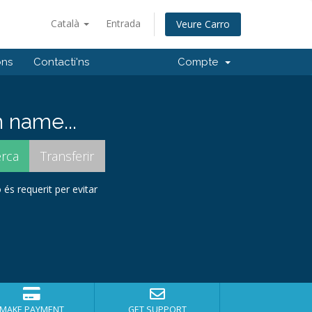
Català
Entrada
Veure Carro
ons
Contacti'ns
Compte
 name...
 és requerit per evitar
MAKE PAYMENT
GET SUPPORT