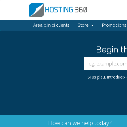
Àrea d'Inici clients
Store
Promocions
Begin t
Si us plau, introdueix
How can we help today?