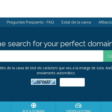
Preguntes Freqüents - FAQ
Estat de la xarxa
Afiliaci
he search for your perfect domain
 dins de la caixa de text els caràcters que veu a la imatge de sota. Això
enviaments automàtics.
BUY A DOMAIN
ORDER HOSTING