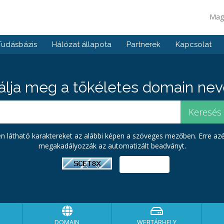
Mag
Tudásbázis
Hálózat állapota
Partnerek
Kapcsolat
álja meg a tökéletes domain neve
pen látható karaktereket az alábbi képen a szöveges mezőben. Erre az
megakadályozzák az automatizált beadványt.
DOMAIN
WEBTÁRHELY