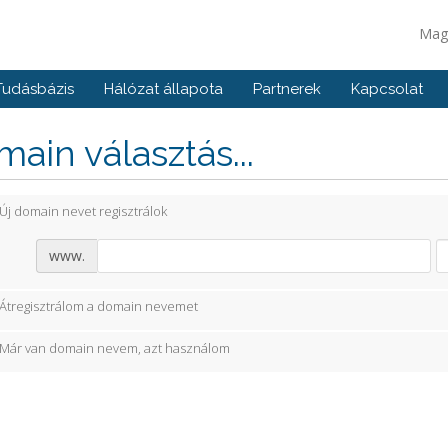
Mag
Tudásbázis
Hálózat állapota
Partnerek
Kapcsolat
ain választás...
Új domain nevet regisztrálok
www.
Átregisztrálom a domain nevemet
Már van domain nevem, azt használom