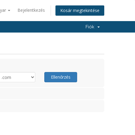
yar
Bejelentkezés
Kosár megtekintése
Fiók
Ellenőrzés