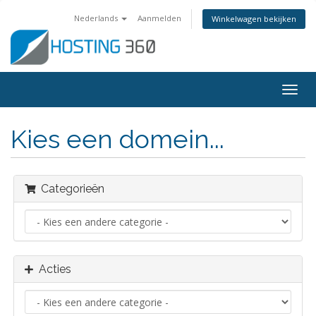
Nederlands
Aanmelden
Winkelwagen bekijken
Navig
in-/u
Kies een domein...
Categorieën
Acties